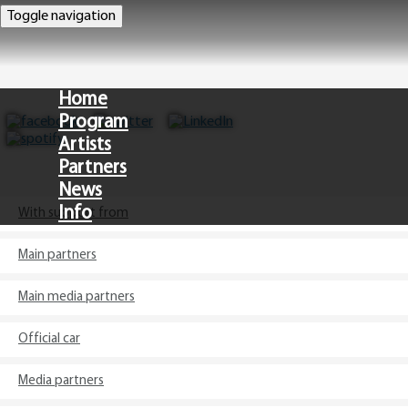
Toggle navigation
Home
Program
Artists
Partners
News
Info
With support from
Main partners
CZ
Main media partners
Official car
Media partners