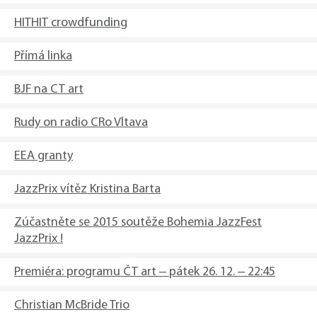
HITHIT crowdfunding
Přímá linka
BJF na CT art
Rudy on radio CRo Vltava
EEA granty
JazzPrix vítěz Kristina Barta
​Zúčastněte se 2015 soutěže Bohemia JazzFest
JazzPrix !
Premiéra: programu ČT art – pátek 26. 12. – 22:45
Christian McBride Trio