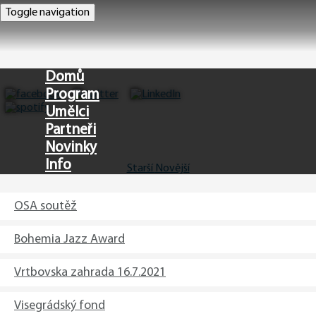
Toggle navigation
Domů
Program
Umělci
Partneři
Novinky
Info
Starší
Novější
EN
OSA soutěž
Bohemia Jazz Award
Vrtbovska zahrada 16.7.2021
Visegrádský fond